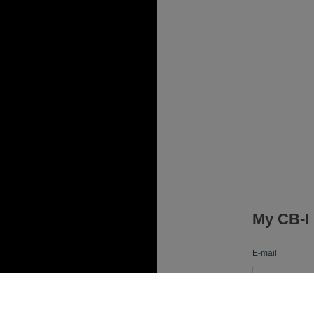
My CB-I
E-mail
Wachtwoord