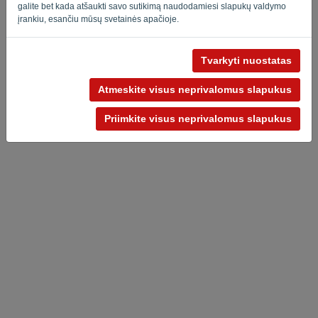
galite bet kada atšaukti savo sutikimą naudodamiesi slapukų valdymo
įrankiu, esančiu mūsų svetainės apačioje.
Tvarkyti nuostatas
Privatumo politika
-
Terminai ir sąlygos
Atmeskite visus neprivalomus slapukus
Priimkite visus neprivalomus slapukus