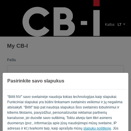
Kalba:
LT
My CB-I
Paštu
Pasirinkite savo slapukus
Slaptažodis
“Billit NV” savo svetainėje naudoja tokias technologijas kaip slapukai.
Funkciniai slapukai yra būtini tinkamam svetainės veikimui ir jų negalima
Primink man
Pamiršote slaptažodį?
atsisakyti. “Billit” taip pat naudoja slapukus šios svetainės tobulinimui ir
kitiems tikslams, pavyzdžiui, personalizuotai reklamai partnerių
kanaluose, jei duosite savo sutikimą. Tokiu atveju tam tikri asmens
PRISIJUNGTI
duomenys (pvz., informacija apie jūsų naudojimąsi mūsų svetaine, IP
adresas ir kt.) tvarkomi taip, kaip aprašyta mūsų
slapukų politikoje
. Jūs