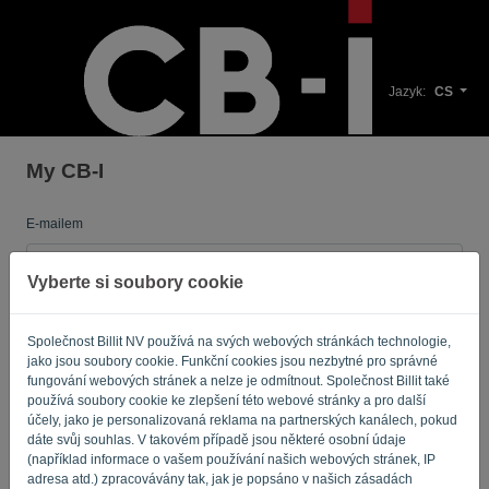
Jazyk:
CS
My CB-I
E-mailem
Vyberte si soubory cookie
Heslo
Společnost Billit NV používá na svých webových stránkách technologie,
jako jsou soubory cookie. Funkční cookies jsou nezbytné pro správné
fungování webových stránek a nelze je odmítnout. Společnost Billit také
Připomeň mi to
Zapomněli jste heslo?
používá soubory cookie ke zlepšení této webové stránky a pro další
účely, jako je personalizovaná reklama na partnerských kanálech, pokud
dáte svůj souhlas. V takovém případě jsou některé osobní údaje
PŘIHLÁSIT SE
(například informace o vašem používání našich webových stránek, IP
adresa atd.) zpracovávány tak, jak je popsáno v našich zásadách